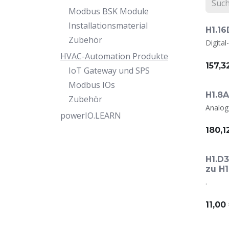
Modbus BSK Module
Installationsmaterial
H1.1
Zubehör
Digita
HVAC-Automation Produkte
157,3
IoT Gateway und SPS
Modbus IOs
H1.8
Zubehör
Analog
powerIO.LEARN
180,1
H1.D
zu H
.
11,00