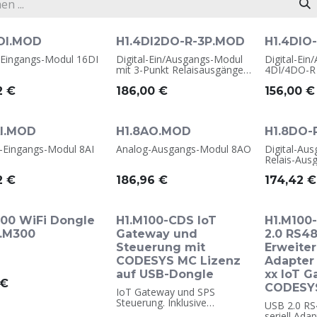
6DI.MOD
H1.4DI2DO-R-3P.MOD
H1.4DIO
l-Eingangs-Modul 16DI
Digital-Ein/Ausgangs-Modul
Digital-Ei
mit 3-Punkt Relaisausgängen
4DI/4DO-R
4DI2DO-R-3P
2
€
186,00
€
156,00
€
AI.MOD
H1.8AO.MOD
H1.8DO-
-Eingangs-Modul 8AI
Analog-Ausgangs-Modul 8AO
Digital-Au
Relais-Aus
2
€
186,96
€
174,42
€
300 WiFi Dongle
H1.M100-CDS IoT
H1.M100
1.M300
Gateway und
2.0 RS4
Steuerung mit
Erweiter
CODESYS MC Lizenz
Adapter 
auf USB-Dongle
xx IoT 
€
CODESY
IoT Gateway und SPS
Steuerung. Inklusive
USB 2.0 RS
CODESYS MC SL Lizenz auf
seriell Ada