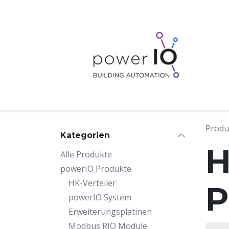
Zum Inhalt springen
Produ
Kategorien
H
Alle Produkte
powerIO Produkte
HK-Verteiler
P
powerIO System
Erweiterungsplatinen
Modbus RIO Module