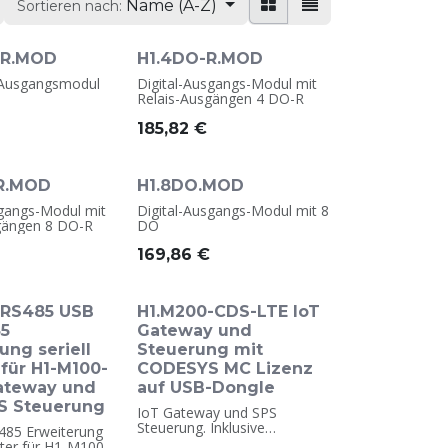
Name (A-Z)
Sortieren nach:
-R.MOD
H1.4DO-R.MOD
n/Ausgangsmodul
Digital-Ausgangs-Modul mit
Relais-Ausgängen 4 DO-R
185,82
€
R.MOD
H1.8DO.MOD
sgangs-Modul mit
Digital-Ausgangs-Modul mit 8
gängen 8 DO-R
DO
169,86
€
-RS485 USB
H1.M200-CDS-LTE IoT
85
Gateway und
ung seriell
Steuerung mit
für H1-M100-
CODESYS MC Lizenz
Gateway und
auf USB-Dongle
S Steuerung
IoT Gateway und SPS
Steuerung. Inklusive
485 Erweiterung
CODESYS MC SL Lizenz auf
pter für H1-M100-